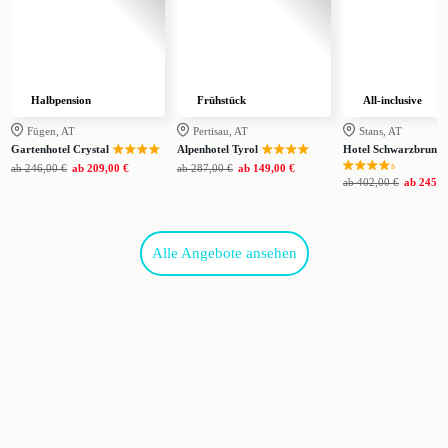
Halbpension
Frühstück
All-inclusive
Fügen, AT
Pertisau, AT
Stans, AT
Gartenhotel Crystal
Alpenhotel Tyrol
Hotel Schwarzbrunn
s
ab
246,00 €
ab
209,00 €
ab
287,00 €
ab
149,00 €
ab
402,00 €
ab
245,0
Alle Angebote ansehen