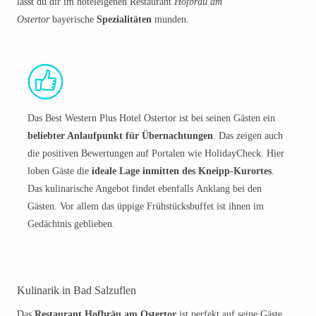
lässt du dir im hoteleigenen Restaurant
Hofbräu am
Ostertor
bayerische
Spezialitäten
munden.
Das Best Western Plus Hotel Ostertor ist bei seinen Gästen ein
beliebter Anlaufpunkt für Übernachtungen
. Das zeigen auch
die positiven Bewertungen auf Portalen wie HolidayCheck. Hier
loben Gäste die
ideale Lage inmitten des Kneipp-Kurortes
.
Das kulinarische Angebot findet ebenfalls Anklang bei den
Gästen. Vor allem das üppige Frühstücksbuffet ist ihnen im
Gedächtnis geblieben.
Kulinarik in Bad Salzuflen
Das
Restaurant Hofbräu am Ostertor
ist perfekt auf seine Gäste