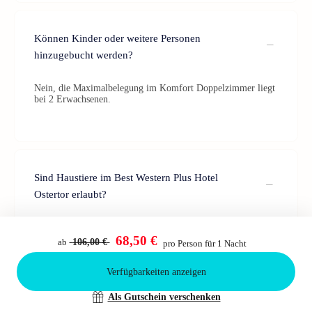
Können Kinder oder weitere Personen
hinzugebucht werden?
Nein, die Maximalbelegung im Komfort Doppelzimmer liegt
bei 2 Erwachsenen.
Sind Haustiere im Best Western Plus Hotel
Ostertor erlaubt?
Ja, Haustiere sind gegen eine Gebühr von ca. 18 €/Tier und
Nacht ebenfalls willkommen (vor Ort zu zahlen).
68,50 €
ab
106,00 €
pro Person für 1 Nacht
Verfügbarkeiten anzeigen
Bestätigen
Als Gutschein verschenken