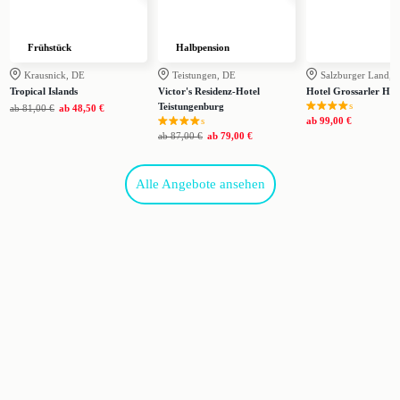
Frühstück
Halbpension
Krausnick, DE
Teistungen, DE
Salzburger Land, 
Tropical Islands
Victor's Residenz-Hotel
Hotel Grossarler Hof
s
Teistungenburg
ab
81,00 €
ab
48,50 €
s
ab
99,00 €
ab
87,00 €
ab
79,00 €
Alle Angebote ansehen