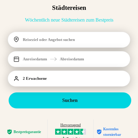
Städtereisen
Wöchentlich neue Städtereisen zum Bestpreis
Reiseziel oder Angebot suchen
Anreisedatum
Abreisedatum
2 Erwachsene
Suchen
Hervorragend
Kostenlos
Bestpreis­garantie
stornierbar