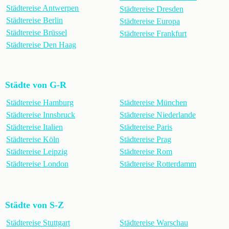
Städtereise Antwerpen
Städtereise Dresden
Städtereise Berlin
Städtereise Europa
Städtereise Brüssel
Städtereise Frankfurt
Städtereise Den Haag
Städte von G-R
Städtereise Hamburg
Städtereise München
Städtereise Innsbruck
Städtereise Niederlande
Städtereise Italien
Städtereise Paris
Städtereise Köln
Städtereise Prag
Städtereise Leipzig
Städtereise Rom
Städtereise London
Städtereise Rotterdamm
Städte von S-Z
Städtereise Stuttgart
Städtereise Warschau