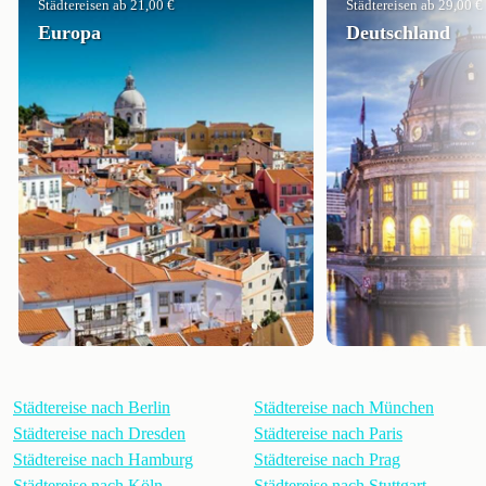
Städtereisen ab 21,00 €
Städtereisen ab 29,00 €
Europa
Deutschland
Städtereise nach Berlin
Städtereise nach München
Städtereise nach Dresden
Städtereise nach Paris
Städtereise nach Hamburg
Städtereise nach Prag
Städtereise nach Köln
Städtereise nach Stuttgart