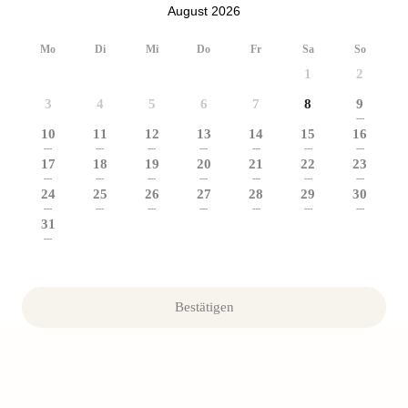
August 2026
Mo
Di
Mi
Do
Fr
Sa
So
1
2
3
4
5
6
7
8
9
---
10
11
12
13
14
15
16
---
---
---
---
---
---
---
17
18
19
20
21
22
23
---
---
---
---
---
---
---
24
25
26
27
28
29
30
---
---
---
---
---
---
---
31
---
Bestätigen