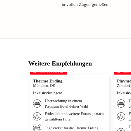
in vollen Zügen genießen.
Weitere Empfehlungen
inkl. Frühstück
inkl
Therme Erding
Playmo
München, DE
Zirndorf
Inklusivleistungen
:
Inklusivl
Übernachtung in einem
Ü
Premium Hotel deiner Wahl
d
Frühstück und weitere Extras, je nach
F
gewähltem Hotel
g
T
Tagesticket für die Therme Erding