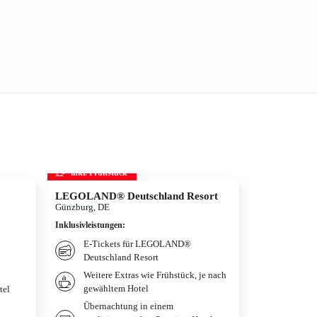
inkl. Frühstück
inkl. Frühs
LEGOLAND® Deutschland Resort
Die Schöne u
Musical in 
Günzburg, DE
Wien, AT
Inklusivleistungen
:
Inklusivleistun
E-Tickets für LEGOLAND®
Übernac
Deutschland Resort
deiner 
Weitere Extras wie Frühstück, je nach
Frühstü
gewähltem Hotel
tel
gewählt
Übernachtung in einem
Tickets