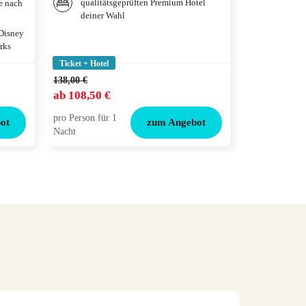
qualitätsgeprüften Premium Hotel
je nach
Das Mus
deiner Wahl
Wien
 Disney
rks
Ticket + Hotel
Ticket + Hotel
138,00 €
217,00 €
ab
108,50 €
ab
173,50 
pro Person für 1
pro Person für
ot
zum Angebot
Nacht
Nacht