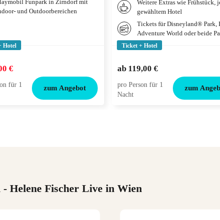
laymobil Funpark in Zirndorf mit
Weitere Extras wie Frühstück, 
ndoor- und Outdoorbereichen
gewähltem Hotel
Tickets für Disneyland® Park,
Adventure World oder beide Pa
+ Hotel
Ticket + Hotel
00 €
ab
119,00 €
on für 1
pro Person für 1
zum Angebot
zum Angeb
Nacht
n
- Helene Fischer Live in Wien