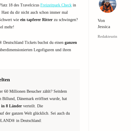
Platz 18 des Travelcicus
Freizeitpark Check
in
 Hast du dir nicht auch schon immer mal
 Schwert wie
ein tapferer Ritter
zu schwingen?
Von
Jessica
el mehr!
Redakteurin
 Deutschland Tickets buchst du einen
ganzen
berdimensionierten Legofiguren und ihren
lten
r 60 Millionen Besucher zählt? Seitdem
 Billund, Dänemark eröffnet wurde, hat
 in 8 Länder
verteilt. Die
f der ganzen Welt glücklich. Sei auch du
GOLAND® in Deutschland: