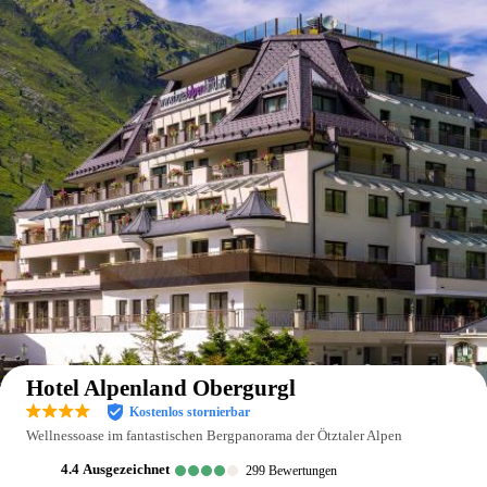
Auf der Karte anzeigen
Hotel Alpenland Obergurgl
Kostenlos stornierbar
Wellnessoase im fantastischen Bergpanorama der Ötztaler Alpen
4.4
ausgezeichnet
299
Bewertungen