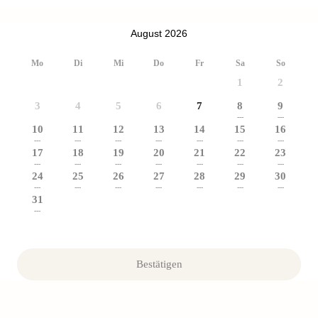
August 2026
Mo
Di
Mi
Do
Fr
Sa
So
1
2
3
4
5
6
7
8
9
---
---
10
11
12
13
14
15
16
---
---
---
---
---
---
---
17
18
19
20
21
22
23
---
---
---
---
---
---
---
24
25
26
27
28
29
30
---
---
---
---
---
---
---
31
---
Bestätigen