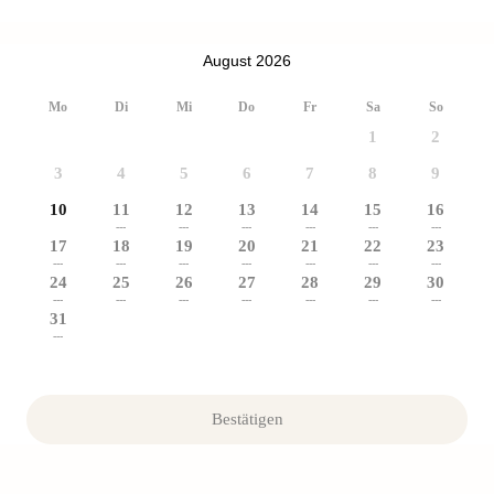
August 2026
Mo
Di
Mi
Do
Fr
Sa
So
1
2
3
4
5
6
7
8
9
10
11
12
13
14
15
16
---
---
---
---
---
---
17
18
19
20
21
22
23
---
---
---
---
---
---
---
24
25
26
27
28
29
30
---
---
---
---
---
---
---
31
---
Bestätigen