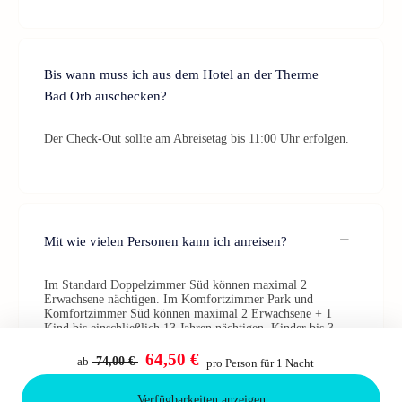
Bis wann muss ich aus dem Hotel an der Therme
Bad Orb auschecken?
Der Check-Out sollte am Abreisetag bis 11:00 Uhr erfolgen.
Mit wie vielen Personen kann ich anreisen?
Im Standard Doppelzimmer Süd können maximal 2
Erwachsene nächtigen. Im Komfortzimmer Park und
Komfortzimmer Süd können maximal 2 Erwachsene + 1
Kind bis einschließlich 13 Jahren nächtigen. Kinder bis 3
Jahren schlafen kostenlos im Bett der Eltern. Kinder von 4
bis einschließlich 13 Jahren zahlen 38 €/Nacht.
64,50 €
ab
74,00 €
pro Person für 1 Nacht
Verfügbarkeiten anzeigen