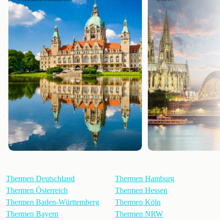
Thermen Deutschland
Thermen Hamburg
Thermen Österreich
Thermen Hessen
Thermen Baden-Württemberg
Thermen Köln
Thermen Bayern
Thermen NRW