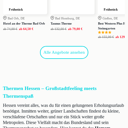
Frühstück
Frühstück
Bad Orb, DE
Bad Homburg, DE
Gießen, DE
Hotel an der Therme Bad Orb
Taunus Therme
Best Western Plus Hot
Steinsgarten
ab
74,00 €
ab
64,50 €
ab
132,00 €
ab
79,00 €
ab
155,00 €
ab
129,0
Alle Angebote ansehen
Thermen Hessen – Großstadtfeeling meets
Thermenspaß
Hessen vereint alles, was du für einen gelungenen Erholungsurlaub
benötigst. Inmitten weiter, grüner Landschaften findest du kleine,
verschlafene Ortschaften und nur ein Stück weiter große
Metropolen. Diese Vielfalt macht das Bundesland und sein