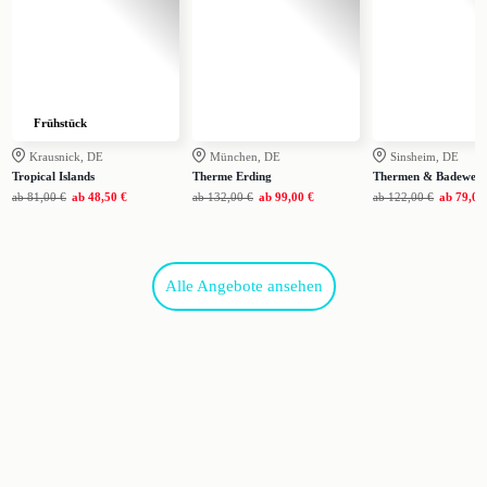
Frühstück
Krausnick, DE
München, DE
Sinsheim, DE
Tropical Islands
Therme Erding
Thermen & Badewelt 
ab
81,00 €
ab
48,50 €
ab
132,00 €
ab
99,00 €
ab
122,00 €
ab
79,00
Alle Angebote ansehen