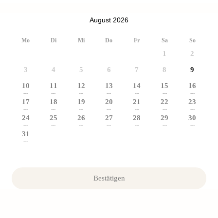
August 2026
Mo
Di
Mi
Do
Fr
Sa
So
1
2
3
4
5
6
7
8
9
10
11
12
13
14
15
16
---
---
---
---
---
---
---
17
18
19
20
21
22
23
---
---
---
---
---
---
---
24
25
26
27
28
29
30
---
---
---
---
---
---
---
31
---
Bestätigen