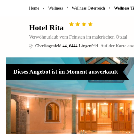
Home
/
Wellness
/
Wellness Österreich
/
Wellness Ti
Hotel Rita
Verwöhnurlaub vom Feinsten im malerischen Ötztal
Oberlängenfeld 44
,
6444
Längenfeld
Auf der Karte anz
Dieses Angebot ist im Moment ausverkauft