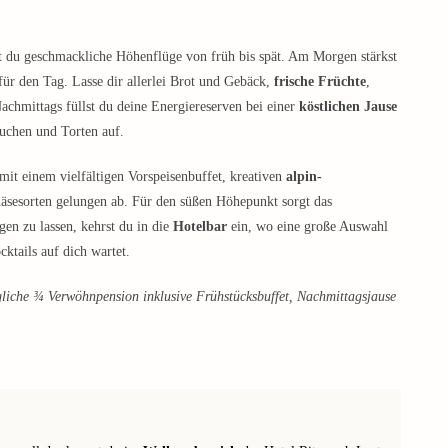
st du geschmackliche Höhenflüge von früh bis spät. Am Morgen stärkst
ür den Tag. Lasse dir allerlei Brot und Gebäck,
frische Früchte
,
achmittags füllst du deine Energiereserven bei einer
köstlichen Jause
uchen und Torten auf.
it einem vielfältigen Vorspeisenbuffet, kreativen
alpin-
Käsesorten gelungen ab. Für den süßen Höhepunkt sorgt das
en zu lassen, kehrst du in die
Hotelbar
ein, wo eine große Auswahl
ktails auf dich wartet.
ägliche ¾ Verwöhnpension inklusive Frühstücksbuffet, Nachmittagsjause