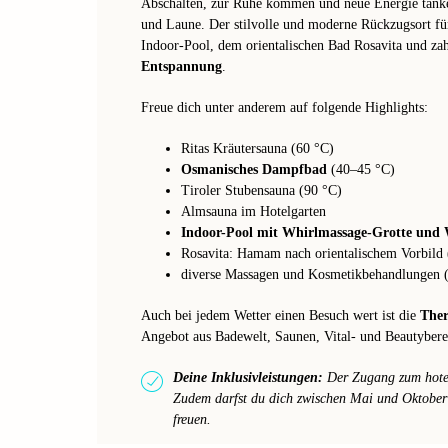
Abschalten, zur Ruhe kommen und neue Energie tanke
und Laune. Der stilvolle und moderne Rückzugsort fü
Indoor-Pool, dem orientalischen Bad Rosavita und z
Entspannung
.
Freue dich unter anderem auf folgende Highlights:
Ritas Kräutersauna (60 °C)
Osmanisches Dampfbad
(40–45 °C)
Tiroler Stubensauna (90 °C)
Almsauna im Hotelgarten
Indoor-Pool mit Whirlmassage-Grotte und W
Rosavita: Hamam nach orientalischem Vorbild 
diverse Massagen und Kosmetikbehandlungen (
Auch bei jedem Wetter einen Besuch wert ist die
The
Angebot aus Badewelt, Saunen, Vital- und Beautybere
Deine Inklusivleistungen:
Der Zugang zum hotele
Zudem darfst du dich zwischen Mai und Oktobe
freuen.