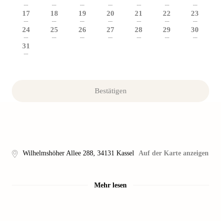
---
---
---
---
---
---
---
17
18
19
20
21
22
23
---
---
---
---
---
---
---
24
25
26
27
28
29
30
---
---
---
---
---
---
---
31
---
Bestätigen
Wilhelmshöher Allee 288
,
34131
Kassel
Auf der Karte anzeigen
Mehr lesen