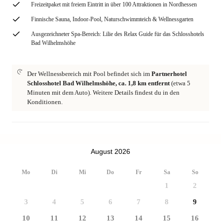
Freizeitpaket mit freiem Eintritt in über 100 Attraktionen in Nordhessen
Finnische Sauna, Indoor-Pool, Naturschwimmteich & Wellnessgarten
Ausgezeichneter Spa-Bereich: Lilie des Relax Guide für das Schlosshotels
Bad Wilhelmshöhe
Der Wellnessbereich mit Pool befindet sich im
Partnerhotel
Schlosshotel Bad Wilhelmshöhe, ca. 1,8 km entfernt
(etwa 5
Minuten mit dem Auto). Weitere Details findest du in den
Konditionen.
August 2026
Mo
Di
Mi
Do
Fr
Sa
So
1
2
3
4
5
6
7
8
9
10
11
12
13
14
15
16