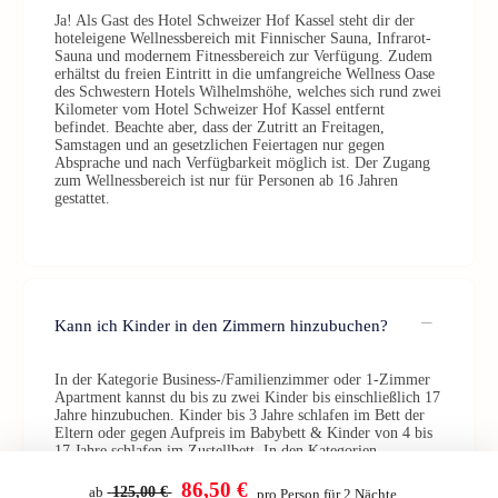
Ja! Als Gast des Hotel Schweizer Hof Kassel steht dir der
hoteleigene Wellnessbereich mit Finnischer Sauna, Infrarot-
Sauna und modernem Fitnessbereich zur Verfügung. Zudem
erhältst du freien Eintritt in die umfangreiche Wellness Oase
des Schwestern Hotels Wilhelmshöhe, welches sich rund zwei
Kilometer vom Hotel Schweizer Hof Kassel entfernt
befindet. Beachte aber, dass der Zutritt an Freitagen,
Samstagen und an gesetzlichen Feiertagen nur gegen
Absprache und nach Verfügbarkeit möglich ist. Der Zugang
zum Wellnessbereich ist nur für Personen ab 16 Jahren
gestattet.
Kann ich Kinder in den Zimmern hinzubuchen?
In der Kategorie Business-/Familienzimmer oder 1-Zimmer
Apartment kannst du bis zu zwei Kinder bis einschließlich 17
Jahre hinzubuchen. Kinder bis 3 Jahre schlafen im Bett der
Eltern oder gegen Aufpreis im Babybett & Kinder von 4 bis
17 Jahre schlafen im Zustellbett. In den Kategorien
Doppelzimmer Komfort und Doppelzimmer Classic beträgt
die Maximalbelegung zwei Erwachsene.
86,50 €
ab
125,00 €
pro Person für 2 Nächte