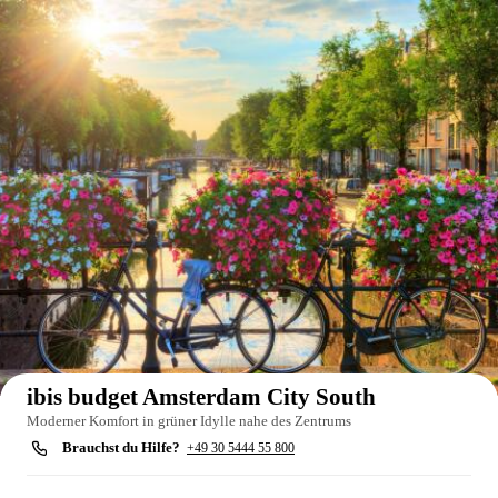
Auf der Karte anzeigen
ibis budget Amsterdam City South
Moderner Komfort in grüner Idylle nahe des Zentrums
Brauchst du Hilfe?
+49 30 5444 55 800