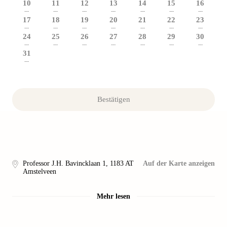
10
11
12
13
14
15
16
---
---
---
---
---
---
---
17
18
19
20
21
22
23
---
---
---
---
---
---
---
24
25
26
27
28
29
30
---
---
---
---
---
---
---
31
---
Bestätigen
Professor J.H. Bavincklaan 1
,
1183 AT
Auf der Karte anzeigen
Amstelveen
Mehr lesen