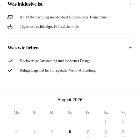
Was inklusive ist
Ab 1 Übernachtung im Standard Doppel- oder Twinzimmer
Tägliches reichhaltiges Frühstücksbuffet
Was wir lieben
Hochwertige Ausstattung und modernes Design
Ruhige Lage mit hervorragender Metro-Anbindung
August 2026
Mo
Di
Mi
Do
Fr
Sa
So
1
2
3
4
5
6
7
8
9
---
---
---