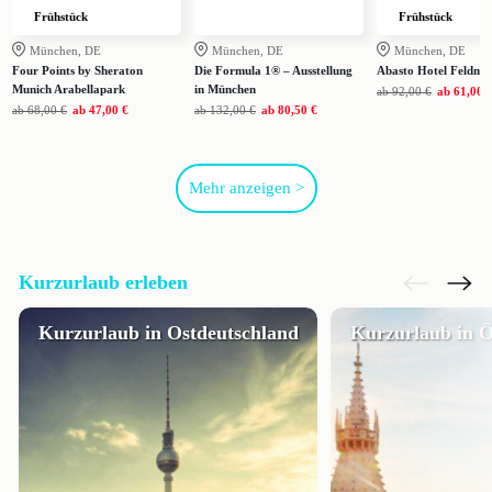
Frühstück
Frühstück
München, DE
München, DE
München, DE
Four Points by Sheraton
Die Formula 1® – Ausstellung
Abasto Hotel Feldmo
Munich Arabellapark
in München
ab
92,00 €
ab
61,00 
ab
68,00 €
ab
47,00 €
ab
132,00 €
ab
80,50 €
Mehr anzeigen >
Kurzurlaub erleben
Kurzurlaub in Ostdeutschland
Kurzurlaub in Ö