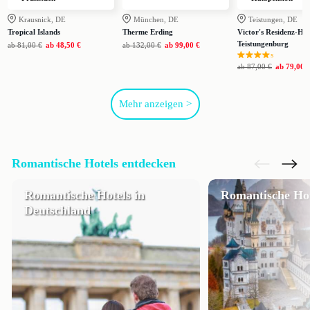
Krausnick, DE
München, DE
Teistungen, DE
Tropical Islands
Therme Erding
Victor's Residenz-Hot
Teistungenburg
ab
81,00 €
ab
48,50 €
ab
132,00 €
ab
99,00 €
s
ab
87,00 €
ab
79,00 
Mehr anzeigen >
Romantische Hotels entdecken
Romantische Hotels in
Romantische Hot
Deutschland