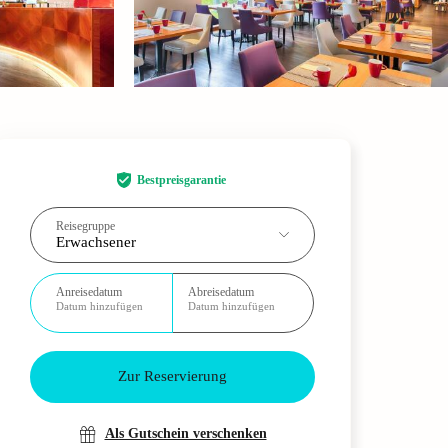
Bestpreisgarantie
Reisegruppe
Erwachsener
Anreisedatum
Abreisedatum
Datum hinzufügen
Datum hinzufügen
Zur Reservierung
Als Gutschein verschenken