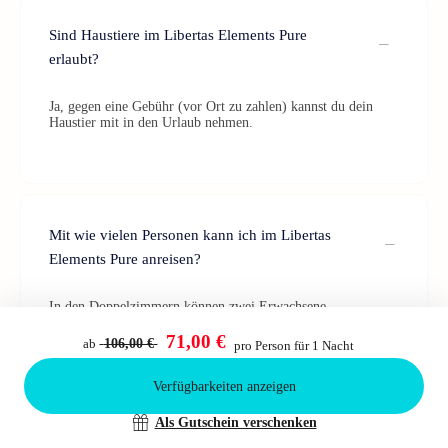
Sind Haustiere im Libertas Elements Pure
erlaubt?
Ja, gegen eine Gebühr (vor Ort zu zahlen) kannst du dein
Haustier mit in den Urlaub nehmen.
Mit wie vielen Personen kann ich im Libertas
Elements Pure anreisen?
In den Doppelzimmern können zwei Erwachsene
übernachten, in der Junior Suite bis zu 3 Erwachsene und im
Familienzimmer sogar bis zu 4 Erwachsene.
71,00 €
ab
106,00 €
pro Person für 1 Nacht
Verfügbarkeiten anzeigen
Bestätigen
Als Gutschein verschenken