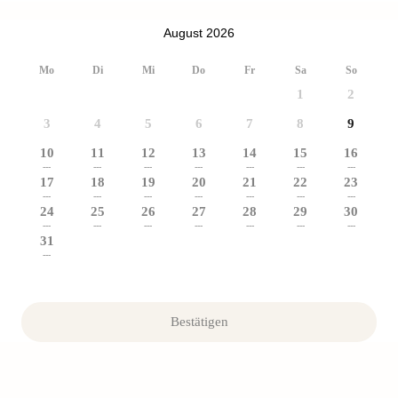
August 2026
Mo
Di
Mi
Do
Fr
Sa
So
1
2
3
4
5
6
7
8
9
10
11
12
13
14
15
16
---
---
---
---
---
---
---
17
18
19
20
21
22
23
---
---
---
---
---
---
---
24
25
26
27
28
29
30
---
---
---
---
---
---
---
31
---
Bestätigen