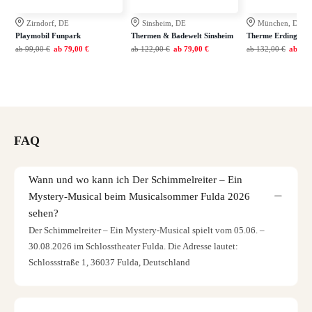
Zirndorf, DE
Sinsheim, DE
München, DE
Playmobil Funpark
Thermen & Badewelt Sinsheim
Therme Erding
ab
99,00 €
ab
79,00 €
ab
122,00 €
ab
79,00 €
ab
132,00 €
ab
99,
FAQ
Wann und wo kann ich Der Schimmelreiter – Ein
Mystery-Musical beim Musicalsommer Fulda 2026
sehen?
Der Schimmelreiter – Ein Mystery-Musical spielt vom 05.06. –
30.08.2026 im Schlosstheater Fulda. Die Adresse lautet:
Schlossstraße 1, 36037 Fulda, Deutschland