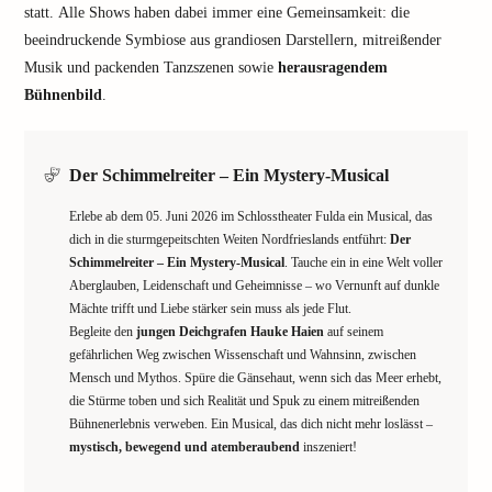
statt. Alle Shows haben dabei immer eine Gemeinsamkeit: die
beeindruckende Symbiose aus grandiosen Darstellern, mitreißender
Musik und packenden Tanzszenen sowie
herausragendem
Bühnenbild
.
Der Schimmelreiter – Ein Mystery-Musical
Erlebe ab dem 05. Juni 2026 im Schlosstheater Fulda ein Musical, das
dich in die sturmgepeitschten Weiten Nordfrieslands entführt:
Der
Schimmelreiter – Ein Mystery-Musical
. Tauche ein in eine Welt voller
Aberglauben, Leidenschaft und Geheimnisse – wo Vernunft auf dunkle
Mächte trifft und Liebe stärker sein muss als jede Flut.
Begleite den
jungen Deichgrafen Hauke Haien
auf seinem
gefährlichen Weg zwischen Wissenschaft und Wahnsinn, zwischen
Mensch und Mythos. Spüre die Gänsehaut, wenn sich das Meer erhebt,
die Stürme toben und sich Realität und Spuk zu einem mitreißenden
Bühnenerlebnis verweben. Ein Musical, das dich nicht mehr loslässt –
mystisch, bewegend und atemberaubend
inszeniert!