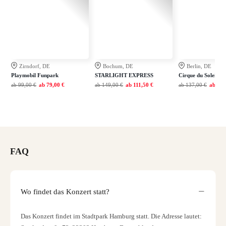
Zirndorf, DE
Bochum, DE
Berlin, DE
Playmobil Funpark
STARLIGHT EXPRESS
Cirque du Soleil A
ab
99,00 €
ab
79,00 €
ab
149,00 €
ab
111,50 €
ab
137,00 €
ab
109
FAQ
Wo findet das Konzert statt?
Das Konzert findet im Stadtpark Hamburg statt. Die Adresse lautet: