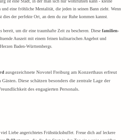
urg ist eine Stadt, in der man sich nur wohlfühlen kann - kleine
n und eine fröhliche Mentalität, die jeden in seinen Bann zieht. Wenn
ist dies der perfekte Ort, an dem du zur Ruhe kommen kannst.
 bereit, um dir eine traumhafte Zeit zu bescheren. Diese
familien-
ltuende Auszeit mit einem feinen kulinarischen Angebot und
m Herzen Baden-Württembergs.
rd
ausgezeichnete Novotel Freiburg am Konzerthaus erfreut
en Gästen. Diese schätzen besonders die zentrale Lage der
Freundlichkeit des engagierten Personals.
iel Liebe angerichtetes Frühstücksbuffet. Freue dich auf leckere