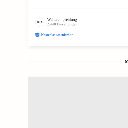
Weiterempfehlung
80
%
2.448
Bewertungen
Kostenlos stornierbar
M