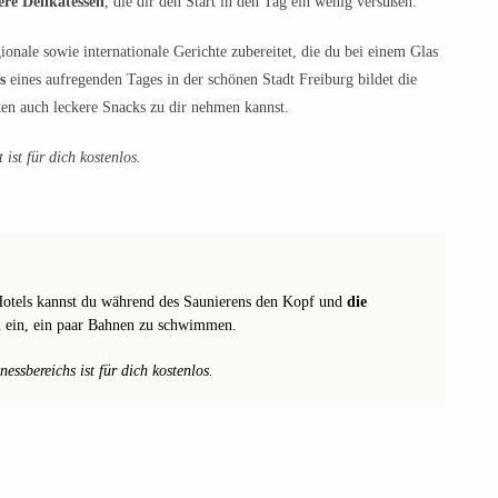
tere Delikatessen
, die dir den Start in den Tag ein wenig versüßen.
ionale sowie internationale Gerichte zubereitet, die du bei einem Glas
s
eines aufregenden Tages in der schönen Stadt Freiburg bildet die
nken auch leckere Snacks zu dir nehmen kannst.
ist für dich kostenlos.
Hotels kannst du während des Saunierens den Kopf und
die
u ein, ein paar Bahnen zu schwimmen.
ssbereichs ist für dich kostenlos.