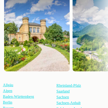
Allgäu
Rheinland-Pfalz
Alpen
Saarland
Baden-Württemberg
Sachsen
Berlin
Sachsen-Anhalt