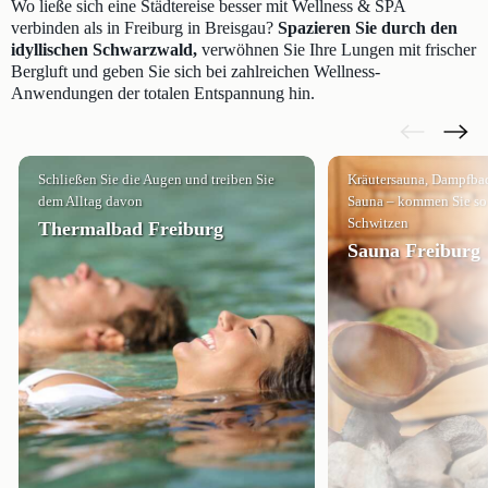
Wo ließe sich eine Städtereise besser mit Wellness & SPA
verbinden als in Freiburg in Breisgau?
Spazieren Sie durch den
idyllischen Schwarzwald,
verwöhnen Sie Ihre Lungen mit frischer
Bergluft und geben Sie sich bei zahlreichen Wellness-
Anwendungen der totalen Entspannung hin.
Schließen Sie die Augen und treiben Sie
Kräutersauna, Dampfbad
dem Alltag davon
Sauna – kommen Sie so 
Schwitzen
Thermalbad Freiburg
Sauna Freiburg