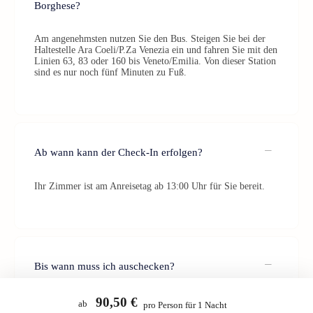
Borghese?
Am angenehmsten nutzen Sie den Bus. Steigen Sie bei der
Haltestelle Ara Coeli/P.Za Venezia ein und fahren Sie mit den
Linien 63, 83 oder 160 bis Veneto/Emilia. Von dieser Station
sind es nur noch fünf Minuten zu Fuß.
Ab wann kann der Check-In erfolgen?
Ihr Zimmer ist am Anreisetag ab 13:00 Uhr für Sie bereit.
Bis wann muss ich auschecken?
Der Check-Out sollte bis 11:00 Uhr am Abreisetag erfolgen.
90,50 €
ab
pro Person für 1 Nacht