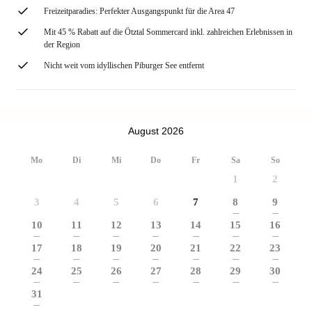
Freizeitparadies: Perfekter Ausgangspunkt für die Area 47
Mit 45 % Rabatt auf die Ötztal Sommercard inkl. zahlreichen Erlebnissen in
der Region
Nicht weit vom idyllischen Piburger See entfernt
August 2026
Mo
Di
Mi
Do
Fr
Sa
So
1
2
3
4
5
6
7
8
9
---
---
10
11
12
13
14
15
16
---
---
---
---
---
---
---
17
18
19
20
21
22
23
---
---
---
---
---
---
---
24
25
26
27
28
29
30
---
---
---
---
---
---
---
31
---