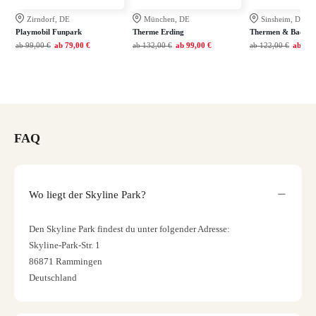
Zirndorf, DE
München, DE
Sinsheim, DE
Playmobil Funpark
Therme Erding
Thermen & Badewel
ab
99,00 €
ab
79,00 €
ab
132,00 €
ab
99,00 €
ab
122,00 €
ab
79,
FAQ
Wo liegt der Skyline Park?
Den Skyline Park findest du unter folgender Adresse:
Skyline-Park-Str. 1
86871 Rammingen
Deutschland