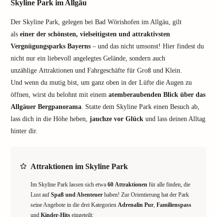
Skyline Park im Allgäu
Der Skyline Park, gelegen bei Bad Wörishofen im Allgäu, gilt
als
einer der schönsten, vielseitigsten und attraktivsten
Vergnügungsparks Bayerns
– und das nicht umsonst! Hier findest du
nicht nur ein liebevoll angelegtes Gelände, sondern auch
unzählige Attraktionen und Fahrgeschäfte für Groß und Klein.
Und wenn du mutig bist, um ganz oben in der Lüfte die Augen zu
öffnen, wirst du belohnt mit einem
atemberaubenden Blick über das
Allgäuer Bergpanorama
. Statte dem Skyline Park einen Besuch ab,
lass dich in die Höhe heben,
jauchze vor Glück
und lass deinen Alltag
hinter dir.
Attraktionen im Skyline Park
Im Skyline Park lassen sich etwa
60 Attraktionen
für alle finden, die
Lust auf
Spaß und Abenteuer
haben! Zur Orientierung hat der Park
seine Angebote in die drei Kategorien
Adrenalin Pur
,
Familienspass
und
Kinder-Hits
eingeteilt: