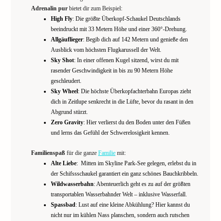
Adrenalin pur
bietet dir zum Beispiel:
High Fly
: Die größte Überkopf-Schaukel Deutschlands
beeindruckt mit 33 Metern Höhe und einer 360°-Drehung.
Allgäuflieger
: Begib dich auf 142 Metern und genieße den
Ausblick vom höchsten Flugkarussell der Welt.
Sky Shot
: In einer offenen Kugel sitzend, wirst du mit
rasender Geschwindigkeit in bis zu 90 Metern Höhe
geschleudert.
Sky Wheel
: Die höchste Überkopfachterbahn Europas zieht
dich in Zeitlupe senkrecht in die Lüfte, bevor du rasant in den
Abgrund stürzt.
Zero Gravity
: Hier verlierst du den Boden unter den Füßen
und lerns das Gefühl der Schwerelosigkeit kennen.
Familienspaß
für die ganze
Familie
mit:
Alte Liebe
: Mitten im Skyline Park-See gelegen, erlebst du in
der Schifssschaukel garantiert ein ganz schönes Bauchkribbeln.
Wildwasserbahn
: Abenteuerlich geht es zu auf der größten
transportablen Wasserbahnder Welt – inklusive Wasserfall.
Spassbad
: Lust auf eine kleine Abkühlung? Hier kannst du
nicht nur im kühlen Nass planschen, sondern auch rutschen