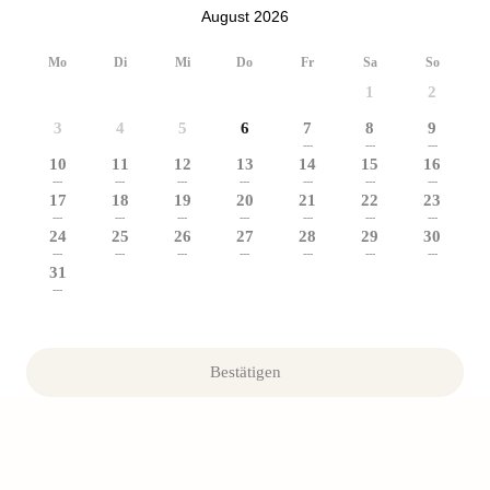
August 2026
Mo
Di
Mi
Do
Fr
Sa
So
1
2
3
4
5
6
7
8
9
---
---
---
10
11
12
13
14
15
16
---
---
---
---
---
---
---
17
18
19
20
21
22
23
---
---
---
---
---
---
---
24
25
26
27
28
29
30
---
---
---
---
---
---
---
31
---
Bestätigen