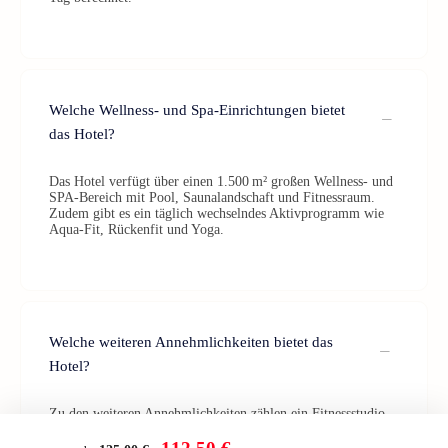
Welche Wellness- und Spa-Einrichtungen bietet
das Hotel?
Das Hotel verfügt über einen 1.500 m² großen Wellness- und
SPA-Bereich mit Pool, Saunalandschaft und Fitnessraum.
Zudem gibt es ein täglich wechselndes Aktivprogramm wie
Aqua-Fit, Rückenfit und Yoga.
Welche weiteren Annehmlichkeiten bietet das
Hotel?
Zu den weiteren Annehmlichkeiten zählen ein Fitnessstudio,
ein Wellnessbereich, eine Bar, ein Restaurant und
Veranstaltungsräume.