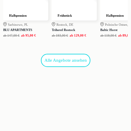
Halbpension
Frühstück
Halbpension
Sarbinowo, PL
Rostock, DE
Polnische Ostsee, 
BLU APARTMENTS
Trihotel Rostock
Baltic Horst
ab
147,00 €
ab
95,00 €
ab
193,00 €
ab
129,00 €
ab
119,00 €
ab
89,00
Alle Angebote ansehen