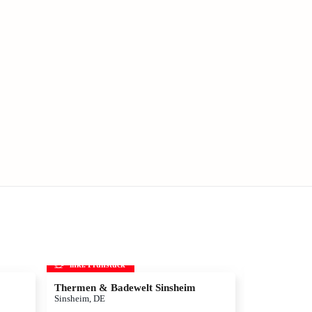
inkl. Frühstück
inkl. Frühs
Thermen & Badewelt Sinsheim
Disneyland Pa
Disneyland®
Sinsheim, DE
Adventure W