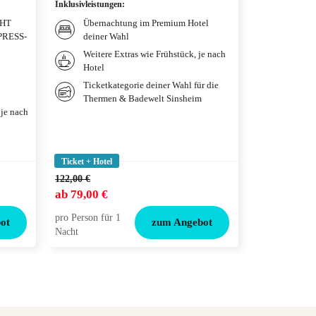
Inklusivleistungen
:
Hotelüberna
Paris, FR
GHT
Übernachtung im Premium Hotel
PRESS-
deiner Wahl
Inklusivleistun
Weitere Extras wie Frühstück, je nach
Übernac
Hotel
qualitä
deiner 
Ticketkategorie deiner Wahl für die
Thermen & Badewelt Sinsheim
Weitere
 je nach
gewählt
Tickets
Adventu
Ticket + Hotel
Ticket + Hotel
122,00 €
ab
79,00 €
ab
119,00 €
pro Person für 1
pro Person für
ot
zum Angebot
Nacht
Nacht