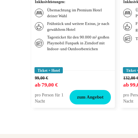
Inklusivleistungen
:
Inklusivl
Übernachtung im Premium Hotel
Ü
deiner Wahl
P
Frühstück und weitere Extras, je nach
F
gewähltem Hotel
g
Tagesticket für den 90.000 m² großen
T
Playmobil Funpark in Zirndorf mit
Indoor- und Outdoorbereichen
Ticket + Hotel
Ticket 
99,00 €
132,00 
ab
79,00 €
ab
99,
pro Person für 1
pro Pers
zum Angebot
Nacht
Nacht