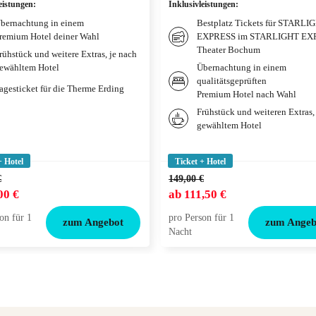
eistungen
:
Inklusivleistungen
:
bernachtung in einem
Bestplatz Tickets für STARLI
remium Hotel deiner Wahl
EXPRESS im STARLIGHT EX
Theater Bochum
rühstück und weitere Extras, je nach
ewähltem Hotel
Übernachtung in einem
qualitätsgeprüften
agesticket für die Therme Erding
Premium Hotel nach Wahl
Frühstück und weiteren Extras,
gewähltem Hotel
+ Hotel
Ticket + Hotel
€
149,00 €
00 €
ab
111,50 €
on für 1
pro Person für 1
zum Angebot
zum Angeb
Nacht