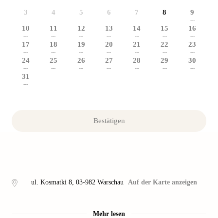
3
4
5
6
7
8
9
---
10
11
12
13
14
15
16
---
---
---
---
---
---
---
17
18
19
20
21
22
23
---
---
---
---
---
---
---
24
25
26
27
28
29
30
---
---
---
---
---
---
---
31
---
Bestätigen
ul. Kosmatki 8
,
03-982
Warschau
Auf der Karte anzeigen
Mehr lesen