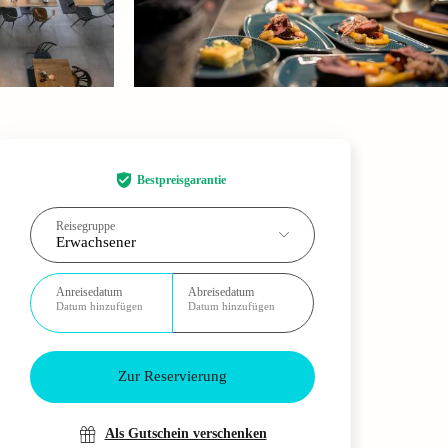
Bestpreisgarantie
Reisegruppe
Erwachsener
Anreisedatum
Abreisedatum
Datum hinzufügen
Datum hinzufügen
Zur Reservierung
Als Gutschein verschenken