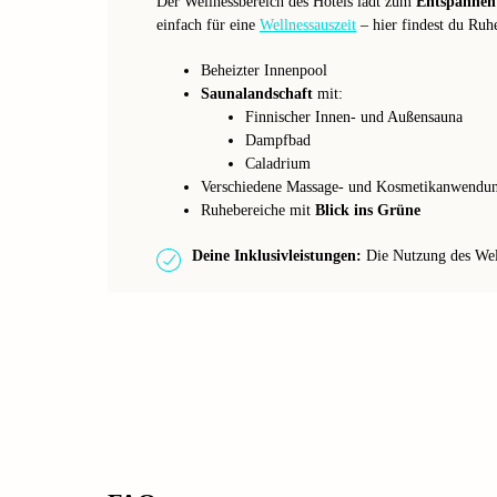
Der Wellnessbereich des Hotels lädt zum
Entspannen
einfach für eine
Wellnessauszeit
– hier findest du Ruh
Beheizter Innenpool
Saunalandschaft
mit:
Finnischer Innen- und Außensauna
Dampfbad
Caladrium
Verschiedene Massage- und Kosmetikanwendu
Ruhebereiche mit
Blick ins Grüne
Deine Inklusivleistungen:
Die Nutzung des Welln