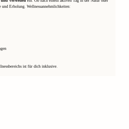
 und Verweilen
ein. Ob nach einem aktiven Tag in der Natur oder
e und Erholung. Wellnessannehmlichkeiten:
ngen
essbereichs ist für dich inklusive.