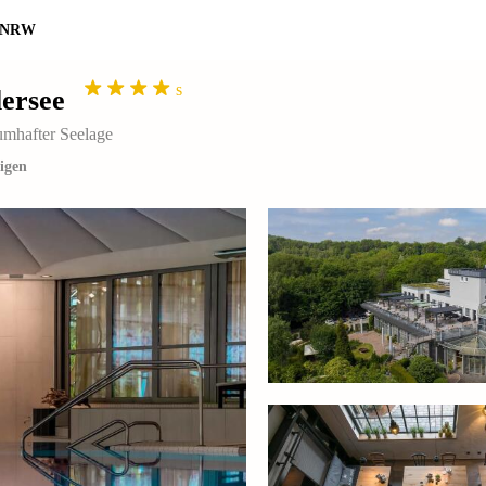
s NRW
s
lersee
umhafter Seelage
igen