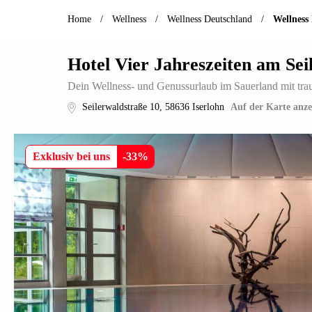
Home
/
Wellness
/
Wellness Deutschland
/
Wellnes
Hotel Vier Jahreszeiten am Sei
Dein Wellness- und Genussurlaub im Sauerland mit tra
Seilerwaldstraße 10
,
58636
Iserlohn
Auf der Karte anze
Exklusiv bei uns
-
33
%