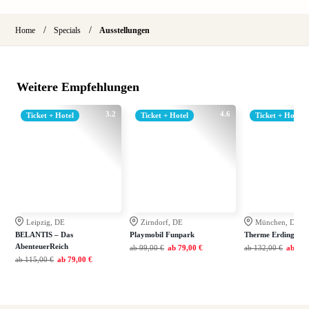
/
/
Home
Specials
Ausstellungen
Weitere Empfehlungen
3.2
4.6
Ticket + Hotel
Ticket + Hotel
Ticket + Hotel
Leipzig, DE
Zirndorf, DE
München, DE
BELANTIS – Das
Playmobil Funpark
Therme Erding
AbenteuerReich
ab
99,00 €
ab
79,00 €
ab
132,00 €
ab
99,
ab
115,00 €
ab
79,00 €