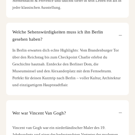
Sternennacht & Provence und tauchst tiefer in sein Leben ein als in
jeder klassischen Ausstellung.
Welche Sehenswürdigkeiten muss ich ihn Berlin
gesehen haben?
In Berlin erwarten dich echte Highlights: Vom Brandenburger Tor
über den Reichstag bis zum Checkpoint Charlie erlebst du
Geschichte hautnah. Entdecke den Berliner Dom, die
Museumsinsel und den Alexanderplatz mit dem Fernsehturm.
Perfekt für deinen Kurztrip nach Berlin – voller Kultur, Architektur
und einzigartigem Hauptstadtflair.
Wer war Vincent Van Gogh?
Vincent van Gogh war ein niederländischer Maler des 19.
Jahrhunderts und einer der bedeutendsten Vertreter der modernen