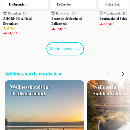
Halbpension
Frühstück
Frühstück
Braunlage, DE
Ballenstedt, DE
Wernigerode, DE
AHORN Harz Hotel
Bernstein Schlosshotel
Boutiquehotel Schloss
Braunlage
Ballenstedt
ab
63,50 €
s
ab
62,00 €
ab
73,50 €
Mehr anzeigen >
Wellnesshotels entdecken
Wellnesshotels in
Wellnesshotels i
Ostdeutschland
Süddeutschland