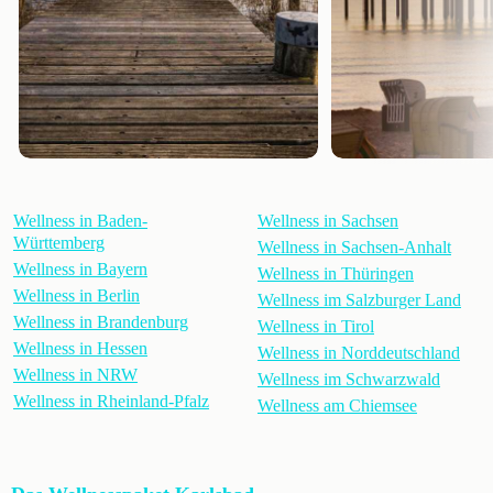
Wellness in Baden-
Wellness in Sachsen
Württemberg
Wellness in Sachsen-Anhalt
Wellness in Bayern
Wellness in Thüringen
Wellness in Berlin
Wellness im Salzburger Land
Wellness in Brandenburg
Wellness in Tirol
Wellness in Hessen
Wellness in Norddeutschland
Wellness in NRW
Wellness im Schwarzwald
Wellness in Rheinland-Pfalz
Wellness am Chiemsee