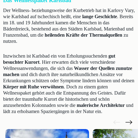
Das Wellnesspaket Karlsbad
Der Wellness- beziehungsweise der Kurbetrieb hat in Karlovy Vary,
wie Karlsbad auf tschechisch heißt, eine
lange Geschichte
. Bereits
im 18. und 19 Jahrhundert kamen die Menschen in das
Bäderdreieck, bestehend aus den Städten Karlsbad, Marienbad und
Franzensbad, um die
heilenden Kräfte der Thermalquellen
zu
nutzen.
Inzwischen ist Karlsbad ein von Erholungssuchenden
gut
besuchter Kurort
. Hier erwarten dich viele verschiedene
Wellnessanwendungen, die sich das
Wasser der Quellen zunutze
machen
und dich durch ihre naturheilkundlichen Ansätze vor
Erkrankungen schützen oder Symptome lindern können und deinen
Körper mit Ruhe verwöhnen
. Doch zu einem guten
Wellnesspaket gehört auch die Entspannung des Geistes. Dafür
bietet der traumhafte Kurort die historischen und schön
anzusehenden Kolonnaden sowie die
malerische Architektur
und
lädt zu erholsamen Spaziergängen in der Natur ein.