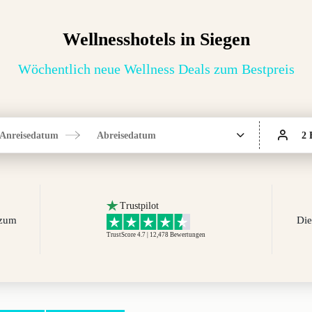
Wellnesshotels in Siegen
Wöchentlich neue Wellness Deals zum Bestpreis
Anreisedatum
Abreisedatum
2 
Trustpilot
 zum
Die
TrustScore 4.7 | 12,478
Bewertungen