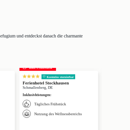
 Refugium und entdeckst danach die charmante
inkl. Frühstück
inkl. Frühs
Kostenlos stornierbar
Ferienhotel Stockhausen
AVITAL Res
Schmallenberg, DE
Winterberg, DE
Inklusivleistungen
:
Inklusivleistun
Tägliches Frühstück
Täglich
Nutzung des Wellnessbereichs
Nutzung