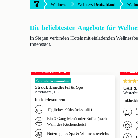
Wellness
Wellness Deutschland
Welln
Die beliebtesten Angebote für Wellne
In Siegen verbinden Hotels mit einladenden Wellnessbe
Innenstadt.
inkl. Frühstück
inkl
Kostenlos stornierbar
Struck Landhotel & Spa
Golf &
Attendorn, DE
Westerbu
Inklusivleistungen
:
Inklusivl
T
Tägliches Frühstücksbuffet
r
Ein 3-Gang Menü oder Buffet (nach
Z
Wahl des Küchenchefs)
W
Nutzung des Spa & Wellnessbereichs
1