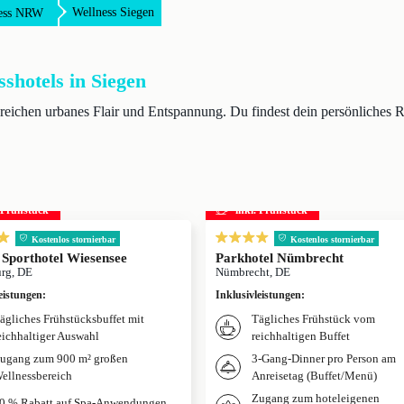
Wellness Siegen
ess NRW
sshotels in Siegen
reichen urbanes Flair und Entspannung. Du findest dein persönliches
. Frühstück
inkl. Frühstück
Kostenlos stornierbar
Kostenlos stornierbar
 Sporthotel Wiesensee
Parkhotel Nümbrecht
rg, DE
Nümbrecht, DE
eistungen
:
Inklusivleistungen
:
ägliches Frühstücksbuffet mit
Tägliches Frühstück vom
eichhaltiger Auswahl
reichhaltigen Buffet
ugang zum 900 m² großen
3-Gang-Dinner pro Person am
ellnessbereich
Anreisetag (Buffet/Menü)
Zugang zum hoteleigenen
0 % Rabatt auf Spa-Anwendungen