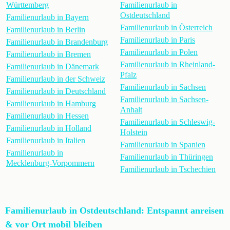
Württemberg
Familienurlaub in
Ostdeutschland
Familienurlaub in Bayern
Familienurlaub in Österreich
Familienurlaub in Berlin
Familienurlaub in Paris
Familienurlaub in Brandenburg
Familienurlaub in Polen
Familienurlaub in Bremen
Familienurlaub in Rheinland-
Familienurlaub in Dänemark
Pfalz
Familienurlaub in der Schweiz
Familienurlaub in Sachsen
Familienurlaub in Deutschland
Familienurlaub in Sachsen-
Familienurlaub in Hamburg
Anhalt
Familienurlaub in Hessen
Familienurlaub in Schleswig-
Familienurlaub in Holland
Holstein
Familienurlaub in Italien
Familienurlaub in Spanien
Familienurlaub in
Familienurlaub in Thüringen
Mecklenburg-Vorpommern
Familienurlaub in Tschechien
Familienurlaub in Ostdeutschland: Entspannt anreisen
& vor Ort mobil bleiben