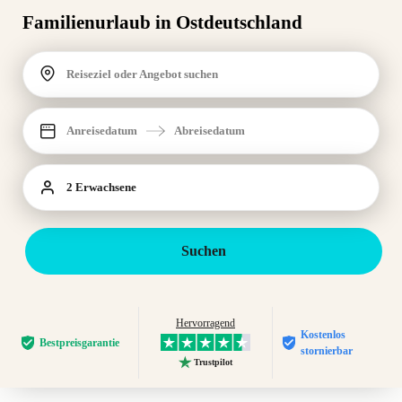
Familienurlaub in Ostdeutschland
Reiseziel oder Angebot suchen
Anreisedatum
Abreisedatum
2 Erwachsene
Suchen
Hervorragend
Kostenlos
Bestpreis­garantie
stornierbar
Trustpilot