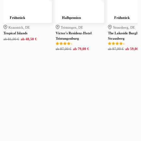
Frühstück
Halbpension
Frühstück
Krausnick, DE
Teistungen, DE
Strausberg, DE
Tropical Islands
Victor's Residenz-Hotel
The Lakeside Burghot
Teistungenburg
Strausberg
ab
81,00 €
ab
48,50 €
s
s
ab
87,00 €
ab
79,00 €
ab
97,00 €
ab
59,00 