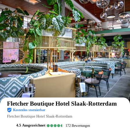
Auf der Karte anzeigen
Fletcher Boutique Hotel Slaak-Rotterdam
Kostenlos stornierbar
Fletcher Boutique Hotel Slaak-Rotterdam
4.5
ausgezeichnet
172
Bewertungen