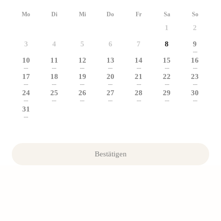
Mo
Di
Mi
Do
Fr
Sa
So
1
2
3
4
5
6
7
8
9
---
10
11
12
13
14
15
16
---
---
---
---
---
---
---
17
18
19
20
21
22
23
---
---
---
---
---
---
---
24
25
26
27
28
29
30
---
---
---
---
---
---
---
31
---
Bestätigen