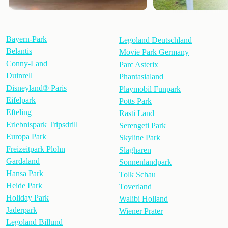
Bayern-Park
Legoland Deutschland
Belantis
Movie Park Germany
Conny-Land
Parc Asterix
Duinrell
Phantasialand
Disneyland® Paris
Playmobil Funpark
Eifelpark
Potts Park
Efteling
Rasti Land
Erlebnispark Tripsdrill
Serengeti Park
Europa Park
Skyline Park
Freizeitpark Plohn
Slagharen
Gardaland
Sonnenlandpark
Hansa Park
Tolk Schau
Heide Park
Toverland
Holiday Park
Walibi Holland
Jaderpark
Wiener Prater
Legoland Billund