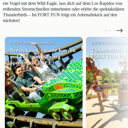
ein Vogel mit dem Wild Eagle, lass dich auf dem Los Rapidos von
reißenden Stromschnellen mitnehmen oder erlebe die spektakulären
Thunderbirds – Im FORT FUN folgt ein Adrenalinkick auf den
nächsten!
© FORT FUN Abenteuerland
© FORT FUN Abenteue
Nervenkitzel, rasante Kurven
Thunderbirds: D
und viel Spaß auf der
FORT FUN Park
SpeedSnake FREE