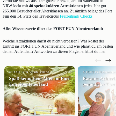
verrückte Shows aus. Der größte Freizeitpark im Sauerland in
NRW lockt
mit 40 spektakulären Attraktionen
jedes Jahr gut
265.000 Besucher aller Altersklassen an. Zusätzlich belegt das Fort
Fun den 14. Platz des Travelcircus
Freizeitpark Checks
.
Alles Wissenswerte über das FORT FUN Abenteuerland:
Welche Attraktionen darfst du nicht verpassen? Was kostet der
Eintritt ins FORT FUN Abenteuerland und wie planst du am besten
deinen Aufenthalt? Antworten zu diesen Fragen erhältst du hier.
© FORT FUN Abenteuerland
© FORT FUN Abenteue
Spaß kennt kein Alter im Fort
Rasante Achter
Fun Abenteuerland
gemütliche The