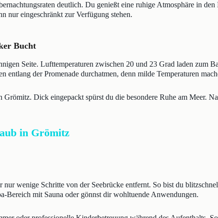
rnachtungsraten deutlich. Du genießt eine ruhige Atmosphäre in den Hot
nn nur eingeschränkt zur Verfügung stehen.
ker Bucht
nnigen Seite. Lufttemperaturen zwischen 20 und 23 Grad laden zum Bad
gen entlang der Promenade durchatmen, denn milde Temperaturen mache
n Grömitz. Dick eingepackt spürst du die besondere Ruhe am Meer. Nac
laub in Grömitz
 nur wenige Schritte von der Seebrücke entfernt. So bist du blitzschne
Spa-Bereich mit Sauna oder gönnst dir wohltuende Anwendungen.
immer oder professionelle Kinderbetreuung während des Aufenthalts. So