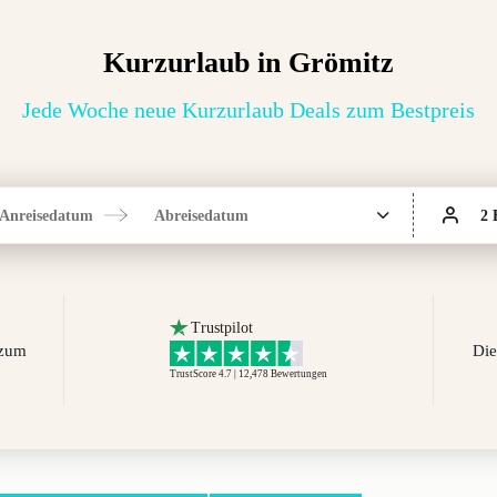
Kurzurlaub in Grömitz
Jede Woche neue Kurzurlaub Deals zum Bestpreis
Anreisedatum
Abreisedatum
2 
Trustpilot
 zum
Die
TrustScore 4.7 | 12,478
Bewertungen