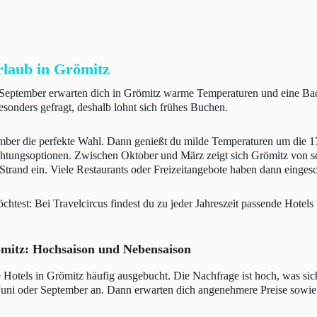
rlaub in Grömitz
s September erwarten dich in Grömitz warme Temperaturen und eine Bad
esonders gefragt, deshalb lohnt sich frühes Buchen.
mber die perfekte Wahl. Dann genießt du milde Temperaturen um die 17 
chtungsoptionen. Zwischen Oktober und März zeigt sich Grömitz von sein
Strand ein. Viele Restaurants oder Freizeitangebote haben dann einges
test: Bei Travelcircus findest du zu jeder Jahreszeit passende Hotels 
römitz: Hochsaison und Nebensaison
 Hotels in Grömitz häufig ausgebucht. Die Nachfrage ist hoch, was si
i, Juni oder September an. Dann erwarten dich angenehmere Preise sowi