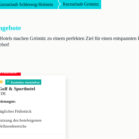
Kurzurlaub Grömitz
Kurzurlaub Schleswig-Holstein
ngebote
 Hotels machen Grömitz zu einem perfekten Ziel für einen entspannten K
ebot!
. Frühstück
Kostenlos stornierbar
Golf & Sporthotel
, DE
eistungen
:
ägliches Frühstück
utzung des hoteleigenen
ellnessbereichs