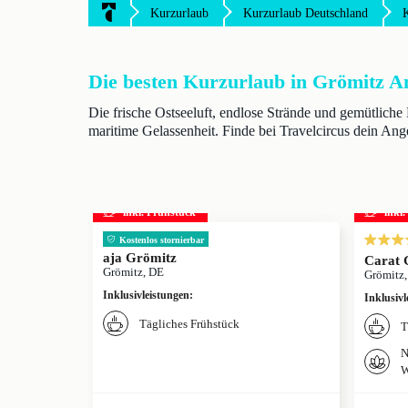
Kurzurlaub
Kurzurlaub Deutschland
Die besten Kurzurlaub in Grömitz A
Die frische Ostseeluft, endlose Strände und gemütliche
maritime Gelassenheit. Finde bei Travelcircus dein Ang
inkl. Frühstück
inkl
Kostenlos stornierbar
aja Grömitz
Carat 
Grömitz, DE
Grömitz
Inklusivleistungen
:
Inklusivl
Tägliches Frühstück
T
N
W