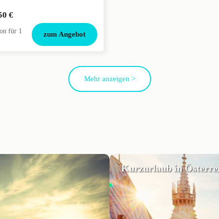
50 €
on für 1
zum Angebot
Mehr anzeigen >
Kurzurlaub in Österre