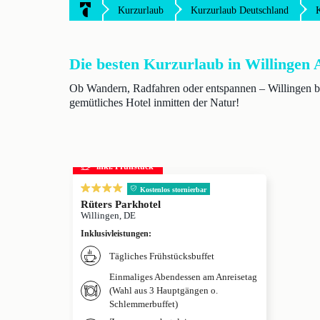
Kurzurlaub
Kurzurlaub Deutschland
Die besten Kurzurlaub in Willingen 
Ob Wandern, Radfahren oder entspannen – Willingen biet
gemütliches Hotel inmitten der Natur!
inkl. Frühstück
Kostenlos stornierbar
Rüters Parkhotel
Willingen, DE
Inklusivleistungen
:
Tägliches Frühstücksbuffet
Einmaliges Abendessen am Anreisetag
(Wahl aus 3 Hauptgängen o.
Schlemmerbuffet)