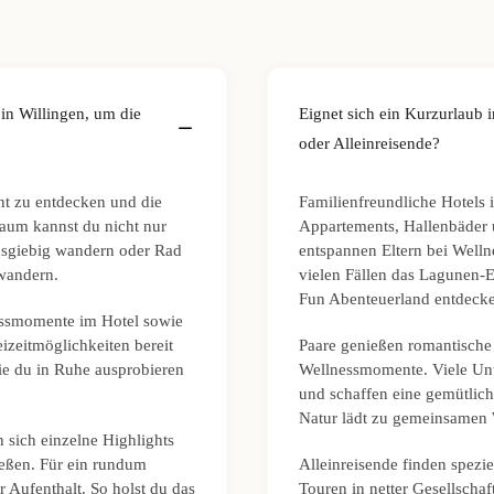
 in Willingen, um die
Eignet sich ein Kurzurlaub i
oder Alleinreisende?
nnt zu entdecken und die
Familienfreundliche Hotels 
raum kannst du nicht nur
Appartements, Hallenbäder 
usgiebig wandern oder Rad
entspannen Eltern bei Welln
rwandern.
vielen Fällen das Lagunen-
Fun Abenteuerland entdecken
nessmomente im Hotel sowie
eizeitmöglichkeiten bereit
Paare genießen romantische
ie du in Ruhe ausprobieren
Wellnessmomente. Viele Unt
und schaffen eine gemütlic
Natur lädt zu gemeinsamen
n sich einzelne Highlights
eßen. Für ein rundum
Alleinreisende finden spezi
r Aufenthalt. So holst du das
Touren in netter Gesellscha