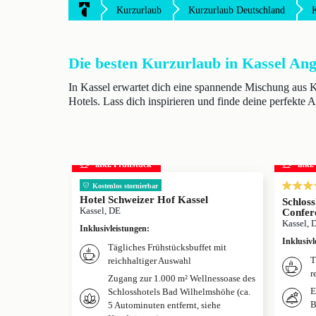
Kurzurlaub
Kurzurlaub Deutschland
Die besten Kurzurlaub in Kassel An
In Kassel erwartet dich eine spannende Mischung aus 
Hotels. Lass dich inspirieren und finde deine perfekte A
inkl. Frühstück
inkl
Kostenlos stornierbar
Hotel Schweizer Hof Kassel
Schlos
Kassel, DE
Confer
Kassel, 
Inklusivleistungen
:
Inklusivl
Tägliches Frühstücksbuffet mit
T
reichhaltiger Auswahl
r
Zugang zur 1.000 m² Wellnessoase des
E
Schlosshotels Bad Wilhelmshöhe (ca.
B
5 Autominuten entfernt, siehe