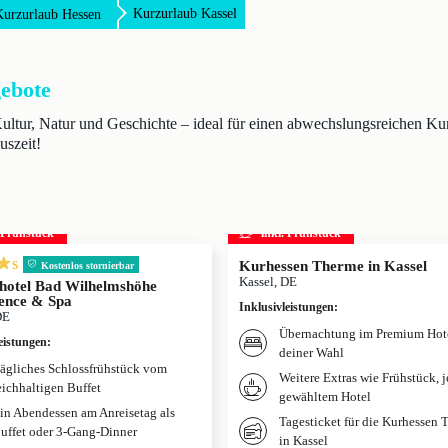
Kurzurlaub Kassel
Kurzurlaub Hessen
gebote
Kultur, Natur und Geschichte – ideal für einen abwechslungsreichen K
uszeit!
. Frühstück
inkl. Frühstück
s
Kurhessen Therme in Kassel
Kostenlos stornierbar
Kassel, DE
shotel Bad Wilhelmshöhe
ence & Spa
Inklusivleistungen
:
DE
Übernachtung im Premium Hot
eistungen
:
deiner Wahl
ägliches Schlossfrühstück vom
Weitere Extras wie Frühstück, 
eichhaltigen Buffet
gewähltem Hotel
in Abendessen am Anreisetag als
Tagesticket für die Kurhessen
uffet oder 3-Gang-Dinner
in Kassel