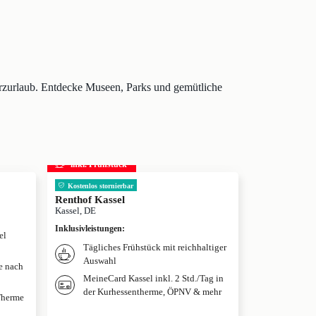
urzurlaub. Entdecke Museen, Parks und gemütliche
inkl. Frühstück
Kostenlos stornierbar
Renthof Kassel
Kassel, DE
Inklusivleistungen
:
el
Tägliches Frühstück mit reichhaltiger
Auswahl
je nach
MeineCard Kassel inkl. 2 Std./Tag in
der Kurhessentherme, ÖPNV & mehr
 Therme