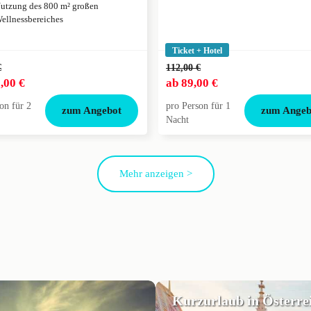
utzung des 800 m² großen
ellnessbereiches
Ticket + Hotel
€
112,00 €
,00 €
ab
89,00 €
on für 2
pro Person für 1
zum Angebot
zum Angeb
Nacht
Mehr anzeigen >
Kurzurlaub in Österre