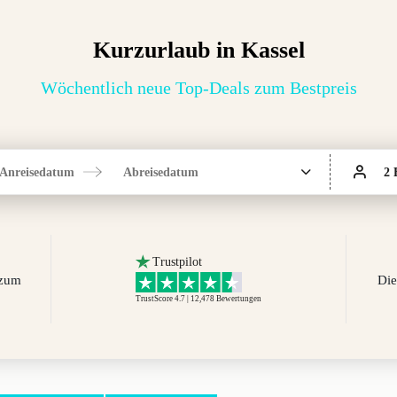
Kurzurlaub in Kassel
Wöchentlich neue Top-Deals zum Bestpreis
Anreisedatum
Abreisedatum
2 
Trustpilot
 zum
Die
TrustScore 4.7 | 12,478
Bewertungen