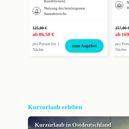
Konditionen)
N
W
Nutzung des hoteleigenen
Saunabereichs
125,00 €
257,00 
ab
86,50 €
ab
169
pro Person für 2
pro Pers
zum Angebot
Nächte
Nächte
Kurzurlaub erleben
Kurzurlaub in Ostdeutschland