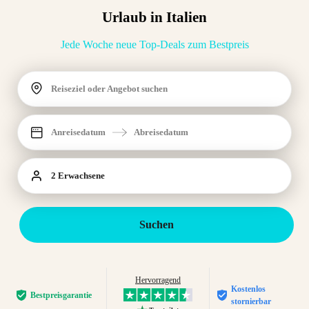
Urlaub in Italien
Jede Woche neue Top-Deals zum Bestpreis
Reiseziel oder Angebot suchen
Anreisedatum
Abreisedatum
2 Erwachsene
Suchen
Hervorragend
Kostenlos
Bestpreis­garantie
stornierbar