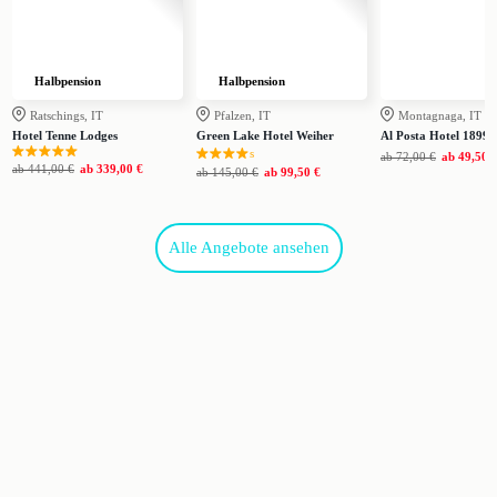
Halbpension
Halbpension
Ratschings, IT
Pfalzen, IT
Montagnaga, IT
Hotel Tenne Lodges
Green Lake Hotel Weiher
Al Posta Hotel 1899
s
ab
72,00 €
ab
49,50 
ab
441,00 €
ab
339,00 €
ab
145,00 €
ab
99,50 €
Alle Angebote ansehen