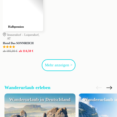
Halbpension
Jennersdorf – Loipersdorf,
AT
Hotel Das SONNREICH
ab
185,00 €
ab
114,50 €
Mehr anzeigen >
Wanderurlaub erleben
Wanderurlaub in Deutschland
Wanderurlaub in