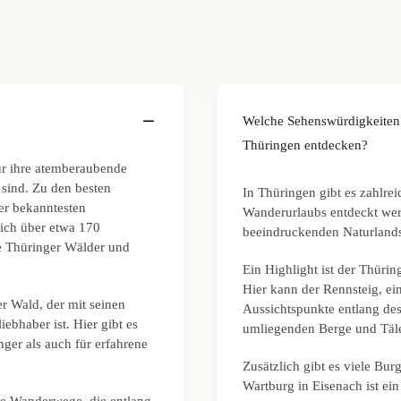
Welche Sehenswürdigkeiten
Thüringen entdecken?
ür ihre atemberaubende
sind. Zu den besten
In Thüringen gibt es zahlre
er bekanntesten
Wanderurlaubs entdeckt wer
sich über etwa 170
beeindruckenden Naturlandsc
ie Thüringer Wälder und
Ein Highlight ist der Thürin
Hier kann der Rennsteig, e
r Wald, der mit seinen
Aussichtspunkte entlang de
ebhaber ist. Hier gibt es
umliegenden Berge und Täle
ger als auch für erfahrene
Zusätzlich gibt es viele Bur
Wartburg in Eisenach ist ei