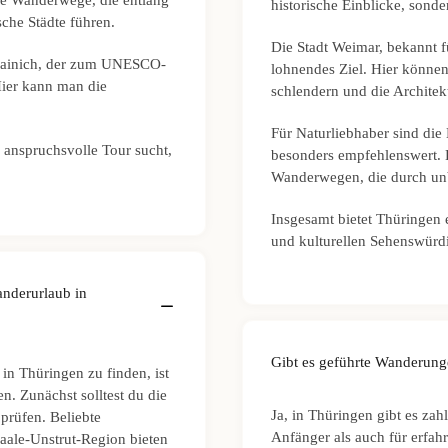
che Wanderwege, die entlang
historische Einblicke, son
che Städte führen.
Die Stadt Weimar, bekannt fü
 Hainich, der zum UNESCO-
lohnendes Ziel. Hier können
Hier kann man die
schlendern und die Archite
Für Naturliebhaber sind die
 anspruchsvolle Tour sucht,
besonders empfehlenswert. D
Wanderwegen, die durch unb
Insgesamt bietet Thüringen 
und kulturellen Sehenswürd
anderurlaub in
Gibt es geführte Wanderung
in Thüringen zu finden, ist
n. Zunächst solltest du die
Ja, in Thüringen gibt es za
prüfen. Beliebte
Anfänger als auch für erfah
aale-Unstrut-Region bieten