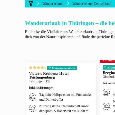
Wanderurlaub
Wanderurlaub Deutschland
Wanderurlaub in Thüringen – die bel
Entdecke die Vielfalt eines Wanderurlaubs in Thüringe
dich von der Natur inspirieren und finde die perfekte 
inkl
s
Kosten
Kostenlos stornierbar
Bergho
Victor's Residenz-Hotel
Oberhof
Teistungenburg
Teistungen, DE
Inklusivl
Inklusivleistungen
:
T
Tägliche Halbpension mit Frühstücks-
V
und Dinnerbuffet
N
Nutzung der Saunalandschaft sowie
W
der Sport- & Bäderwelt auf 3.000 m²
A