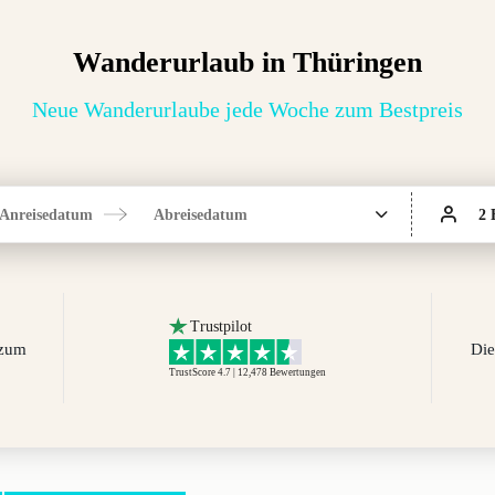
Wanderurlaub in Thüringen
Neue Wanderurlaube jede Woche zum Bestpreis
Anreisedatum
Abreisedatum
2 
Trustpilot
 zum
Die
TrustScore 4.7 | 12,478
Bewertungen