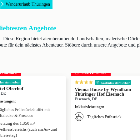
Wanderurlaub Thüringen
iebtesten Angebote
n. Diese Region bietet atemberaubende Landschaften, malerische Dörf
Route für dein nächstes Abenteuer. Stöbere durch unsere Angebote und p
. Frühstück
inkl. Frühstück
los stornierbar
Kostenlos stornierbar
tel Oberhof
Vienna House by Wyndham
, DE
Thüringer Hof Eisenach
Eisenach, DE
eistungen
:
Inklusivleistungen
:
ägliches Frühstücksbuffet mit
italecke & Prosecco
Tägliches Frühstück
utzung des 1.350 m²
ellnessbereichs (auch am An- und
breisetag)