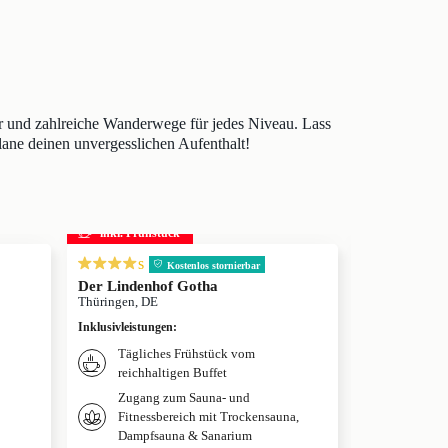
er und zahlreiche Wanderwege für jedes Niveau. Lass
lane deinen unvergesslichen Aufenthalt!
inkl. Frühstück
s
s
Kostenlos stornierbar
Der Lindenhof Gotha
Hotel Am Vi
Thüringen, DE
Heilbad Heilig
Inklusivleistungen
:
Inklusivleistun
Tägliches Frühstück vom
Nutzung
reichhaltigen Buffet
Nutzung
Zugang zum Sauna- und
Fitnessbereich mit Trockensauna,
Dampfsauna & Sanarium