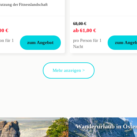
utzung der Fitnesslandschaft
68,00 €
00 €
ab
61,00 €
on für 1
pro Person für 1
zum Angebot
zum Angeb
Nacht
Mehr anzeigen >
Wanderurlaub in Öster