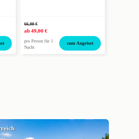
66,00 €
ab
49,00 €
ab
87,50 €
pro Person für 1
pro Person für
ot
zum Angebot
Nacht
Nacht
reich