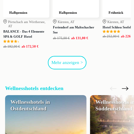
Halbpension
Halbpension
Frühstück
Pörtschach am Wörthersee,
Kärnten, AT
Kärnten, AT
AT
Feriendorf am Maltschacher
Hotel Schloss Seefels
BALANCE - Das 4 Elemente
See
ab
252,00 €
ab
226,0
SPA & GOLF Hotel
ab
175,00 €
ab
131,00 €
s
ab
192,00 €
ab
172,50 €
Mehr anzeigen >
Wellnesshotels entdecken
Wellnesshotels in
Wellnesshotels i
Ostdeutschland
Süddeutschland