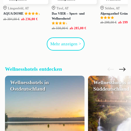
Längenfeld, AT
Tirol, AT
Sölden, AT
AQUA DOME
Das VIER – Sport- und
Alpengasthof Grüner
s
Wellnesshotel
ab
394,00 €
ab
236,00 €
ab
298,00 €
ab
199,0
s
ab
330,00 €
ab
285,00 €
Mehr anzeigen >
Wellnesshotels entdecken
Wellnesshotels in
Wellnesshotels i
Ostdeutschland
Süddeutschland