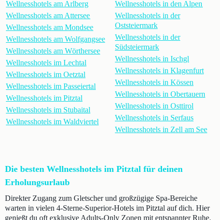
Wellnesshotels am Arlberg
Wellnesshotels in den Alpen
Wellnesshotels am Attersee
Wellnesshotels in der
Oststeiermark
Wellnesshotels am Mondsee
Wellnesshotels in der
Wellnesshotels am Wolfgangsee
Südsteiermark
Wellnesshotels am Wörthersee
Wellnesshotels in Ischgl
Wellnesshotels im Lechtal
Wellnesshotels in Klagenfurt
Wellnesshotels im Oetztal
Wellnesshotels in Kössen
Wellnesshotels im Passeiertal
Wellnesshotels in Obertauern
Wellnesshotels im Pitztal
Wellnesshotels in Osttirol
Wellnesshotels im Stubaital
Wellnesshotels in Serfaus
Wellnesshotels im Waldviertel
Wellnesshotels in Zell am See
Die besten Wellnesshotels im Pitztal für deinen
Erholungsurlaub
Direkter Zugang zum Gletscher und großzügige Spa-Bereiche
warten in vielen 4-Sterne-Superior-Hotels im Pitztal auf dich. Hier
genießt du oft exklusive Adults-Only Zonen mit entspannter Ruhe.