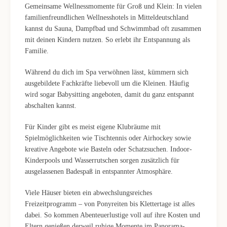
Gemeinsame Wellnessmomente für Groß und Klein: In vielen
familienfreundlichen Wellnesshotels in Mitteldeutschland
kannst du Sauna, Dampfbad und Schwimmbad oft zusammen
mit deinen Kindern nutzen. So erlebt ihr Entspannung als
Familie.
Während du dich im Spa verwöhnen lässt, kümmern sich
ausgebildete Fachkräfte liebevoll um die Kleinen. Häufig
wird sogar Babysitting angeboten, damit du ganz entspannt
abschalten kannst.
Für Kinder gibt es meist eigene Klubräume mit
Spielmöglichkeiten wie Tischtennis oder Airhockey sowie
kreative Angebote wie Basteln oder Schatzsuchen. Indoor-
Kinderpools und Wasserrutschen sorgen zusätzlich für
ausgelassenen Badespaß in entspannter Atmosphäre.
Viele Häuser bieten ein abwechslungsreiches
Freizeitprogramm – von Ponyreiten bis Klettertage ist alles
dabei. So kommen Abenteuerlustige voll auf ihre Kosten und
Eltern genießen derweil ruhige Momente im Panorama-