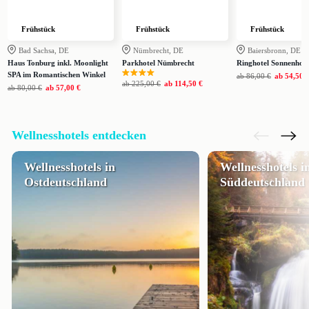
Frühstück
Frühstück
Frühstück
Bad Sachsa, DE
Nümbrecht, DE
Baiersbronn, DE
Haus Tonburg inkl. Moonlight
Parkhotel Nümbrecht
Ringhotel Sonnenhof
SPA im Romantischen Winkel
ab
86,00 €
ab
54,50 
ab
225,00 €
ab
114,50 €
ab
80,00 €
ab
57,00 €
Wellnesshotels entdecken
Wellnesshotels in
Wellnesshotels i
Ostdeutschland
Süddeutschland