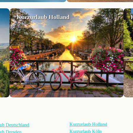
Kurzurlaub Holland
Kurzurlaub Holland
ub Deutschland
Kurzurlaub Köln
ub Dresden