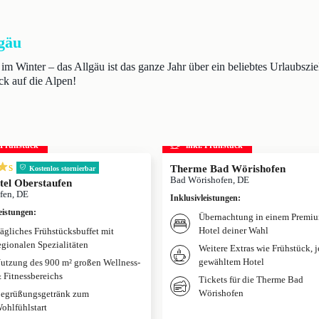
gäu
Winter – das Allgäu ist das ganze Jahr über ein beliebtes Urlaubszie
ck auf die Alpen!
. Frühstück
inkl. Frühstück
s
Therme Bad Wörishofen
Kostenlos stornierbar
Bad Wörishofen, DE
tel Oberstaufen
fen, DE
Inklusivleistungen
:
eistungen
:
Übernachtung in einem Premi
Hotel deiner Wahl
ägliches Frühstücksbuffet mit
egionalen Spezialitäten
Weitere Extras wie Frühstück, 
gewähltem Hotel
utzung des 900 m² großen Wellness-
 Fitnessbereichs
Tickets für die Therme Bad
Wörishofen
egrüßungsgetränk zum
ohlfühlstart