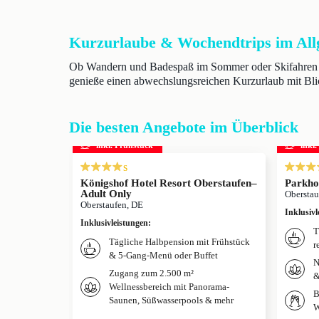
Kurzurlaube & Wochendtrips im All
Ob Wandern und Badespaß im Sommer oder Skifahren im 
genieße einen abwechslungsreichen Kurzurlaub mit Bli
Die besten Angebote im Überblick
inkl. Frühstück
inkl
s
Königshof Hotel Resort Oberstaufen–
Parkho
Adult Only
Oberstau
Oberstaufen, DE
Inklusivl
Inklusivleistungen
:
T
Tägliche Halbpension mit Frühstück
r
& 5-Gang-Menü oder Buffet
N
Zugang zum 2.500 m²
&
Wellnessbereich mit Panorama-
B
Saunen, Süßwasserpools & mehr
W