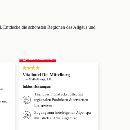
l. Entdecke die schönsten Regionen des Allgäus und
inkl. Frühstück
inkl. Frühs
s
Vitalhotel Die Mittelburg
Hotel Tanne
Oy-Mittelberg, DE
Bad Wörishofe
Inklusivleistungen
:
Inklusivleistun
um
Tägliches Frühstücksbuffet mit
Täglich
regionalen Produkten & servierten
je nach
Eierspeisen
Nutzung
Zugang zum hoteleigenen Alpenspa
mit Blick auf die Zugspitze