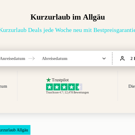
Kurzurlaub im Allgäu
Kurzurlaub Deals jede Woche neu mit Bestpreisgaranti
Anreisedatum
Abreisedatum
2 
Trustpilot
 zum
Die
TrustScore 4.7 | 12,478
Bewertungen
urzurlaub Allgäu