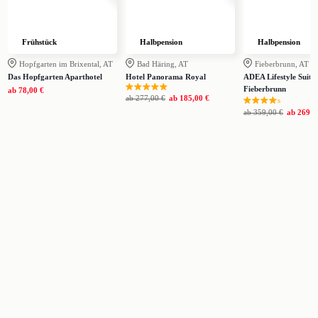
Frühstück
Halbpension
Halbpension
Hopfgarten im Brixental, AT
Bad Häring, AT
Fieberbrunn, AT
Das Hopfgarten Aparthotel
Hotel Panorama Royal
ADEA Lifestyle Suites
Fieberbrunn
ab
78,00 €
ab
277,00 €
ab
185,00 €
s
ab
359,00 €
ab
269,0