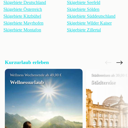
Skigebiete Deutschland
Skigebiete Seefeld
Skigebiete Österreich
Skigebiete Sölden
Skigebiete Kitzbühel
Skigebiete Süddeutschland
Skigebiete Mayrhofen
Skigebiete Wilder Kaiser
Skigebiete Montafon
Skigebiete Zillertal
Kurzurlaub erleben
Wellness Wochenende ab 49,00 €
Städtereisen ab 39,00 €
Wellnessurlaub
Städtereise