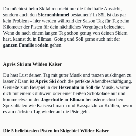
Du möchtest beim Skifahren nicht nur die fabelhafte Aussicht,
sondern auch den
Sternenhimmel
bestaunen? In Söll ist das gar
kein Problem – hier werden während der Saison Tag für Tag zehn
Kilometer der Pisten für dein nächtliches Vergnügen beleuchtet.
Wenn du nach einem langen Tag schon genug von deinen Skiern
hast, kannst du in Ellmau, Going und Söll gerne auch mit der
ganzen Familie rodeln
gehen.
Après-Ski am Wilden Kaiser
Du hast Lust deinen Tag mit guter Musik und tanzen ausklingen zu
lassen? Dann ist
Après-Ski
doch die perfekte Abendbeschäftigung.
Genieße zum Beispiel in der
Hexenalm in Söll
die Musik, wärme
dich mit einem Glühwein oder einer heißen Schokolade auf und
komme etwa in der
Jägerhütte in Ellmau
bei österreichischen
Spezialitäten wie Kaiserschmarrn und Kasspatzln zu Kräften, bevor
es am nächsten Tag wieder auf die Piste geht.
Die 5 beliebtesten Pisten im Skigebiet Wilder Kaiser